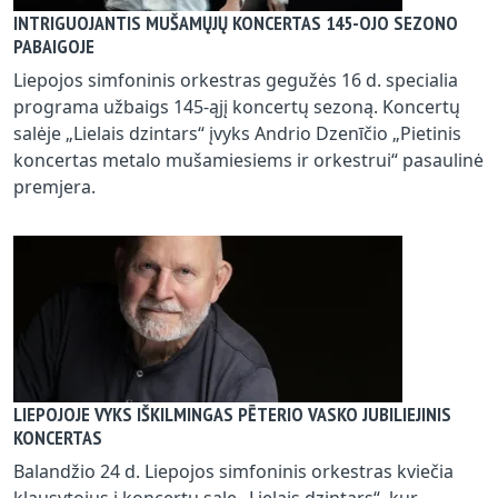
INTRIGUOJANTIS MUŠAMŲJŲ KONCERTAS 145-OJO SEZONO
PABAIGOJE
Liepojos simfoninis orkestras gegužės 16 d. specialia
programa užbaigs 145-ąjį koncertų sezoną. Koncertų
salėje „Lielais dzintars“ įvyks Andrio Dzenīčio „Pietinis
koncertas metalo mušamiesiems ir orkestrui“ pasaulinė
premjera.
LIEPOJOJE VYKS IŠKILMINGAS PĒTERIO VASKO JUBILIEJINIS
KONCERTAS
Balandžio 24 d. Liepojos simfoninis orkestras kviečia