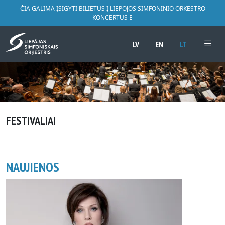
ČIA GALIMA ĮSIGYTI BILIETUS Į LIEPOJOS SIMFONINIO ORKESTRO
KONCERTUS E
LV
EN
LT
FESTIVALIAI
NAUJIENOS