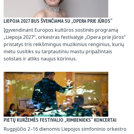
LIEPOJA 2027 BUS ŠVENČIAMA SU „OPERA PRIE JŪROS“
Įgyvendinant Europos kultūros sostinės programą
„Liepoja 2027“, orkestras festivalyje „Opera prie jūros“
pristatys tris reikšmingus muzikinius renginius, kurių
metu susitiks su tarptautiniu mastu pripažintais
solistais ir atliks naujus kūrinius.
PIETŲ KURŽEMĖS FESTIVALIO „RIMBENIEKS“ KONCERTAI
Rugpjūčio 2–16 dienomis Liepojos simfoninio orkestro