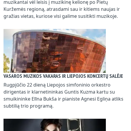
muzikantai vėl leisis į muzikinę kelionę po Pietų
Kuržemės regioną, atrasdami sau ir kitiems naujas ir
gražias vietas, kuriose visi galime susitikti muzikoje.
VASAROS MUZIKOS VAKARAS IR LIEPOJOS KONCERTŲ SALĖJE
Rugpjūčio 22 dieną Liepojos simfoninio orkestro
dirigentas ir klarnetininkas Guntis Kuzma kartu su
smuikininke Elīna Bukša ir pianiste Agnesi Egliņa atliks
subtilią trio programą.