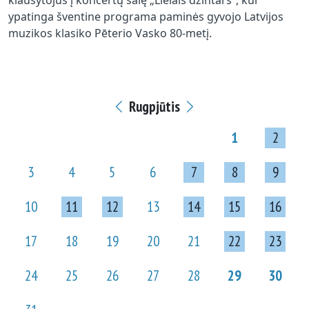
klausytojus į koncertų salę „Lielais dzintars“, kur
ypatinga šventine programa paminės gyvojo Latvijos
muzikos klasiko Pēterio Vasko 80-metį.
Rugpjūtis
1
2
3
4
5
6
7
8
9
10
11
12
13
14
15
16
17
18
19
20
21
22
23
24
25
26
27
28
29
30