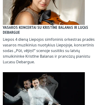
VASAROS KONCERTAI SU KRISTĪNE BALANAS IR LUCAS
DEBARGUE
Liepos 4 dieną Liepojos simfoninis orkestras pradės
vasaros muzikinius nuotykius Liepojoje, koncertinis
sodas „Pūt, vējiņi!“ scenoje susitiks su latvių
smuikininke Kristīne Balanas ir prancūzų pianistu
Lucasu Debargue.