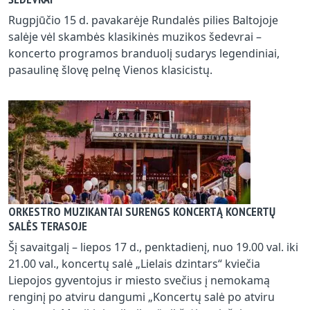
Rugpjūčio 15 d. pavakarėje Rundalės pilies Baltojoje
salėje vėl skambės klasikinės muzikos šedevrai –
koncerto programos branduolį sudarys legendiniai,
pasaulinę šlovę pelnę Vienos klasicistų.
ORKESTRO MUZIKANTAI SURENGS KONCERTĄ KONCERTŲ
SALĖS TERASOJE
Šį savaitgalį – liepos 17 d., penktadienį, nuo 19.00 val. iki
21.00 val., koncertų salė „Lielais dzintars“ kviečia
Liepojos gyventojus ir miesto svečius į nemokamą
renginį po atviru dangumi „Koncertų salė po atviru