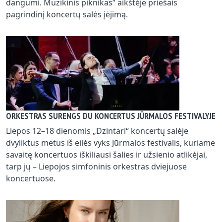
dangumi. Muzikinis piknikas“ aikštėje priešais
pagrindinį koncertų salės įėjimą.
ORKESTRAS SURENGS DU KONCERTUS JŪRMALOS FESTIVALYJE
Liepos 12–18 dienomis „Dzintari“ koncertų salėje
dvyliktus metus iš eilės vyks Jūrmalos festivalis, kuriame
savaitę koncertuos iškiliausi šalies ir užsienio atlikėjai,
tarp jų – Liepojos simfoninis orkestras dviejuose
koncertuose.