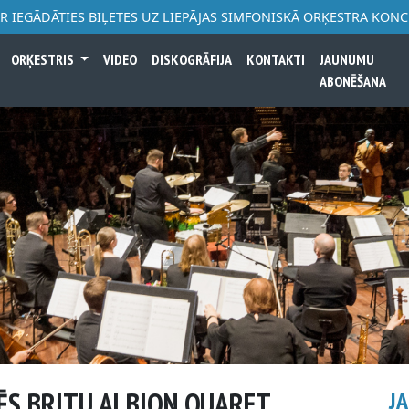
AR IEGĀDĀTIES BIĻETES UZ LIEPĀJAS SIMFONISKĀ ORĶESTRA KON
ORĶESTRIS
VIDEO
DISKOGRĀFIJA
KONTAKTI
JAUNUMU
ABONĒŠANA
ĒS BRITU ALBION QUARET
J