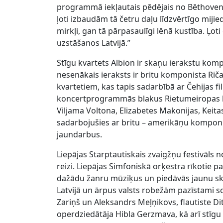
programmā iekļautais pēdējais no Bēthovena
ļoti izbaudām tā četru daļu līdzvērtīgo mij
mirkļi, gan tā pārpasaulīgi lēnā kustība. Ļ
uzstāšanos Latvijā.”
Stīgu kvartets Albion ir skaņu ierakstu komp
nesenākais ieraksts ir britu komponista Rič
kvartetiem, kas tapis sadarbībā ar Čehijas fi
koncertprogrammās blakus Rietumeiropas kl
Viljama Voltona, Elizabetes Makonijas, Keitas
sadarbojušies ar britu – amerikāņu komponis
jaundarbus.
Liepājas Starptautiskais zvaigžņu festivāls n
reizi. Liepājas Simfoniskā orķestra rīkotie 
dažādu žanru mūziķus un piedāvās jaunu sk
Latvijā un ārpus valsts robežām pazīstami sol
Zariņš un Aleksandrs Meļņikovs, flautiste Di
operdziedātāja Hibla Gerzmava, kā arī stīgu k