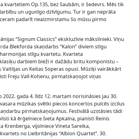
 kvartetiem Op.135, bez šaubām, ir šedevrs. Mēs tik
iedarbību un ugunīgo dzīvīgumu. Tur ir gan neprāta
oti ceram padarīt neaizmirstamu šo mūsu pirmo
ānijas “Signum Classics” ekskluzīvie mākslinieki. Viņu
arda Blekforda skaņdarbs “Kalon” diviem stīgu
lharmonijas stīgu kvartetu. Kvarteta
asiķu darbiem bieži ir dažādu britu komponistu –
 Vaitlijas un Keitas Soperas opusi. Mūziķi vairākkārt
ti Freju Valī-Kohenu, pirmatskaņojot viņas
o 2022. gada 4. līdz 12. martam norisināsies jau 30.
pavasara mūzikas svētki piecos koncertos pulcēs izcilus
aņdarbu pirmatskaņojumus. Festivālā uzstāsies tādi
isti kā ērģelniece Iveta Apkalna, pianisti Reinis
ta Krenberga, vijolniece Vineta Sareika,
vartets no Lielbritānijas “Albion Quartet”. 30.