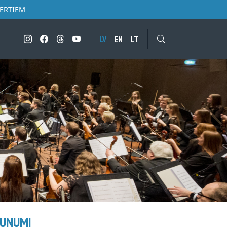
CERTIEM
LV
EN
LT
AUNUMI