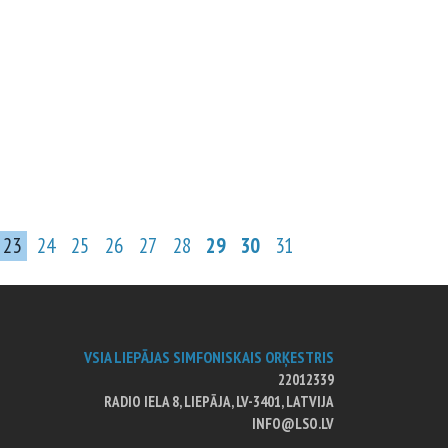
23
24
25
26
27
28
29
30
31
VSIA LIEPĀJAS SIMFONISKAIS ORĶESTRIS
22012339
RADIO IELA 8, LIEPĀJA, LV-3401, LATVIJA
INFO@LSO.LV