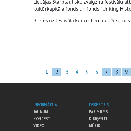
Liepājas Starptautisko zvaigžņu festivālu atb
kultūrkapitāla fonds un fonds “Uniting Histo
Biļetes uz festivāla koncertiem nopērkamas 
1
2
3
4
5
6
7
8
9
INFORMĀCIJA
ORĶESTRIS
JAUNUMI
PAR MUMS
KONCERTI
DIRIĢENTI
VIDEO
MŪZIĶI