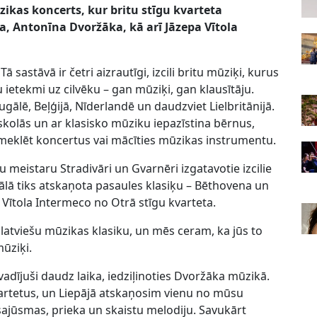
ikas koncerts, kur britu stīgu kvarteta
, Antonīna Dvoržāka, kā arī Jāzepa Vītola
 sastāvā ir četri aizrautīgi, izcili britu mūziķi, kurus
 ietekmi uz cilvēku – gan mūziķi, gan klausītāju.
rtugālē, Beļģijā, Nīderlandē un daudzviet Lielbritānijā.
 skolās un ar klasisko mūziku iepazīstina bērnus,
meklēt koncertus vai mācīties mūzikas instrumentu.
u meistaru Stradivāri un Gvarnēri izgatavotie izcilie
vālā tiks atskaņota pasaules klasiķu – Bēthovena un
Vītola Intermeco no Otrā stīgu kvarteta.
latviešu mūzikas klasiku, un mēs ceram, ka jūs to
mūziķi.
dījuši daudz laika, iedziļinoties Dvoržāka mūzikā.
vartetus, un Liepājā atskaņosim vienu no mūsu
 sajūsmas, prieka un skaistu melodiju. Savukārt