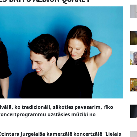
ivālā, ko tradicionāli, sākoties pavasarim, rīko
u koncertprogrammu uzstāsies mūziķi no
Dzintara Jurgelaiša kamerzālē koncertzālē “Lielais