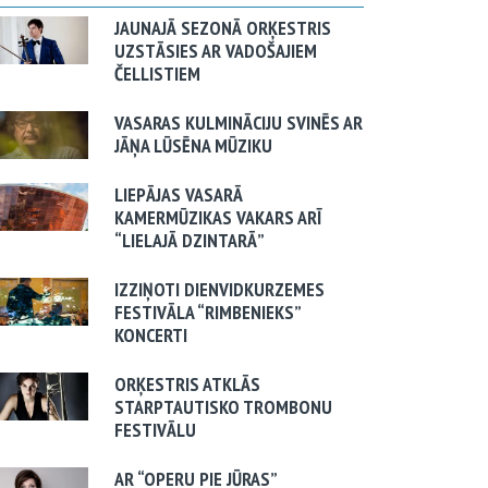
JAUNAJĀ SEZONĀ ORĶESTRIS
UZSTĀSIES AR VADOŠAJIEM
ČELLISTIEM
VASARAS KULMINĀCIJU SVINĒS AR
JĀŅA LŪSĒNA MŪZIKU
LIEPĀJAS VASARĀ
KAMERMŪZIKAS VAKARS ARĪ
“LIELAJĀ DZINTARĀ”
IZZIŅOTI DIENVIDKURZEMES
FESTIVĀLA “RIMBENIEKS”
KONCERTI
ORĶESTRIS ATKLĀS
STARPTAUTISKO TROMBONU
FESTIVĀLU
AR “OPERU PIE JŪRAS”