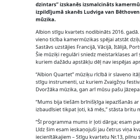
dzintars” izskanēs izsmalcināts kamermūz
izpildījumā skanēs Ludviga van Bēthovena
mūzika.
Albion stīgu kvartets nodibināts 2016. gadā. Tā
vieno ticība kamermūzikas spējai atstāt dziļu
Sastāvs uzstājies Francijā, Vācijā, Itālijā, Po
Šie mūziķi regulāri sniedz meistarklases arī
kuriem dažādu apstākļu dēļ nav iespējas ap
“Albion Quartet” mūziķu rīcībā ir slaveno itāļ
stīgu instrumenti, uz kuriem Zvaigžņu festi
Dvoržāka mūzika, gan arī mūsu pašu Jāzepa 
“Mums bija tiešām brīnišķīga iepazīšanās ar 
izbaudīsiet tikpat ļoti, kā mēs,” stāsta britu 
“Šī programma mums ir ļoti dārga; esam pava
Līdz šim esam ieskaņojuši jau četrus viņa k
iecienītākajiem – Stīgu kvartetu Nr.13, pilnu