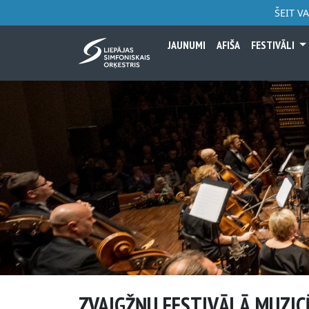
ŠEIT V
JAUNUMI
AFIŠA
FESTIVĀLI
ZVAIGŽŅU FESTIVĀLĀ MUZIC