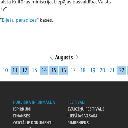
alsta Kultūras ministrija, Liepājas pašvaldība, Valsts
ry”.
“
Biļešu paradīzes
” kasēs.
Augusts
10
11
12
13
14
15
16
17
18
19
20
21
22
PUBLISKĀ INFORMĀCIJA
FESTIVĀLI
IEPIRKUMI
ZVAIGŽŅU FESTIVĀLS
FINANSES
LIEPĀJAS VASARA
OFICIĀLIE DOKUMENTI
RIMBENIEKS