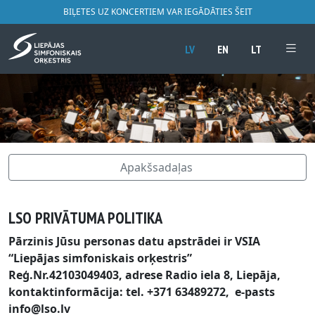
BIĻETES UZ KONCERTIEM VAR IEGĀDĀTIES ŠEIT
LV
EN
LT
Apakšsadaļas
LSO PRIVĀTUMA POLITIKA
Pārzinis Jūsu personas datu apstrādei ir VSIA
“Liepājas simfoniskais orķestris”
Reģ.Nr.42103049403, adrese Radio iela 8, Liepāja,
kontaktinformācija: tel. +371 63489272, e-pasts
info@lso.lv