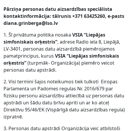
Pārziņa personas datu aizsardzības speciālista
kontaktinformācija: tālrunis +371 63425260, e-pasts
diana.grinberga@lso.lv
1. Šī privātuma politika nosaka
VSIA “Liepājas
simfoniskais orķestris”
, adrese Radio iela 8, Liepājā,
LV-3401, personas datu aizsardzībā piemērojamos
pamatprincipus, kurus
VSIA “Liepājas simfoniskais
orķestris”
(turpmāk- Organizācija) piemēro veicot
personas datu apstrādi.
2. Visi termini šajos noteikumos tiek tulkoti Eiropas
Parlamenta un Padomes regulas Nr. 2016/679 par
fizisku personu aizsardzību attiecībā uz personas datu
apstrādi un šādu datu brīvu apriti un ar ko atceļ
Direktīvu 95/46/EK (Vispārīgā datu aizsardzības regula)
izpratnē.
3. Personas datu apstrādi Organizācija veic atbilstoši