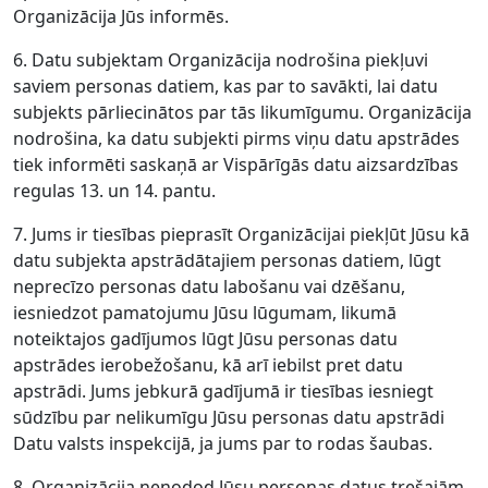
Organizācija Jūs informēs.
6. Datu subjektam Organizācija nodrošina piekļuvi
saviem personas datiem, kas par to savākti, lai datu
subjekts pārliecinātos par tās likumīgumu. Organizācija
nodrošina, ka datu subjekti pirms viņu datu apstrādes
tiek informēti saskaņā ar Vispārīgās datu aizsardzības
regulas 13. un 14. pantu.
7. Jums ir tiesības pieprasīt Organizācijai piekļūt Jūsu kā
datu subjekta apstrādātajiem personas datiem, lūgt
neprecīzo personas datu labošanu vai dzēšanu,
iesniedzot pamatojumu Jūsu lūgumam, likumā
noteiktajos gadījumos lūgt Jūsu personas datu
apstrādes ierobežošanu, kā arī iebilst pret datu
apstrādi. Jums jebkurā gadījumā ir tiesības iesniegt
sūdzību par nelikumīgu Jūsu personas datu apstrādi
Datu valsts inspekcijā, ja jums par to rodas šaubas.
8. Organizācija nenodod Jūsu personas datus trešajām