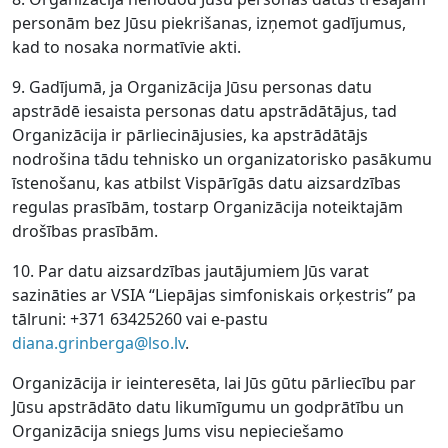
personām bez Jūsu piekrišanas, izņemot gadījumus,
kad to nosaka normatīvie akti.
9. Gadījumā, ja Organizācija Jūsu personas datu
apstrādē iesaista personas datu apstrādātājus, tad
Organizācija ir pārliecinājusies, ka apstrādātājs
nodrošina tādu tehnisko un organizatorisko pasākumu
īstenošanu, kas atbilst Vispārīgās datu aizsardzības
regulas prasībām, tostarp Organizācija noteiktajām
drošības prasībām.
10. Par datu aizsardzības jautājumiem Jūs varat
sazināties ar VSIA “Liepājas simfoniskais orķestris” pa
tālruni: +371 63425260 vai e-pastu
diana.grinberga@lso.lv
.
Organizācija ir ieinteresēta, lai Jūs gūtu pārliecību par
Jūsu apstrādāto datu likumīgumu un godprātību un
Organizācija sniegs Jums visu nepieciešamo