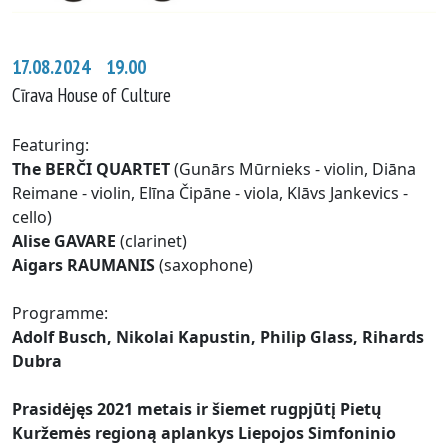
17.08.2024 19.00
Cīrava House of Culture
Featuring:
The BERČI QUARTET
(Gunārs Mūrnieks - violin, Diāna
Reimane - violin, Elīna Čipāne - viola, Klāvs Jankevics -
cello)
Alise GAVARE
(clarinet)
Aigars RAUMANIS
(saxophone)
Programme:
Adolf Busch, Nikolai Kapustin, Philip Glass, Rihards
Dubra
Prasidėjęs 2021 metais ir šiemet rugpjūtį Pietų
Kuržemės regioną aplankys Liepojos Simfoninio