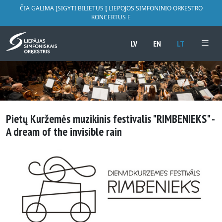
ČIA GALIMA ĮSIGYTI BILIETUS Į LIEPOJOS SIMFONINIO ORKESTRO
KONCERTUS E
LV
EN
LT
Pietų Kuržemės muzikinis festivalis "RIMBENIEKS" -
A dream of the invisible rain