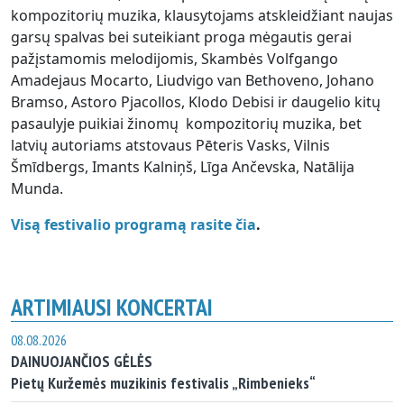
kompozitorių muzika, klausytojams atskleidžiant naujas
garsų spalvas bei suteikiant proga mėgautis gerai
pažįstamomis melodijomis, Skambės Volfgango
Amadejaus Mocarto, Liudvigo van Bethoveno, Johano
Bramso, Astoro Pjacollos, Klodo Debisi ir daugelio kitų
pasaulyje puikiai žinomų kompozitorių muzika, bet
latvių autoriams atstovaus Pēteris Vasks, Vilnis
Šmīdbergs, Imants Kalniņš, Līga Ančevska, Natālija
Munda.
Visą festivalio programą rasite čia
.
ARTIMIAUSI KONCERTAI
08.08.2026
DAINUOJANČIOS GĖLĖS
Pietų Kuržemės muzikinis festivalis „Rimbenieks“