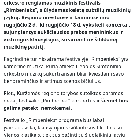
orkestro rengiamas muzikinis festivalis
„Rimbenieks“, siūlydamas keletą subtilių muzikinių
įvykių. Regiono miestuose ir kaimuose nuo
rugpjūčio 2 d. iki rugpjūčio 18 d. vyks keli koncertai,
sujungiantys aukščiausios prabos menininkus ir
aistringus klausytojus, sukuriant neišdildomą
muzikinę patirtį.
Pagrindinė turinio atrama festivalyje „Rimbenieks“ yra
kamerinė muzika, kurią atlieka Liepojos Simfoninio
orkestro muzikų sukurti ansambliai, kviesdami savo
bendraminčius ir artimus scenos bičiulius.
Pietų Kuržemės regiono tarybos suteiktos paramos
dėka į festivalio „Rimbenieki“ koncertus
ir šiemet bus
galima patekti nemokamai
.
Festivalio „Rimbenieks“ programa bus labai
įvairiapusiška, klausytojams siūlanti susitikti tiek su
Vienos klasikais, tiek susipažinti su šiuolaikinių latvių