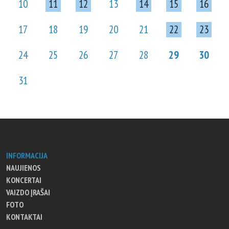
10
11
12
13
14
15
16
17
18
19
20
21
22
23
24
25
26
27
28
29
30
31
INFORMACIJA
NAUJIENOS
KONCERTAI
VAIZDO ĮRAŠAI
FOTO
KONTAKTAI