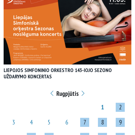
LIEPOJOS SIMFONINIO ORKESTRO 143-IOJO SEZONO
UŽDARYMO KONCERTAS
Rugpjūtis
1
2
3
4
5
6
7
8
9