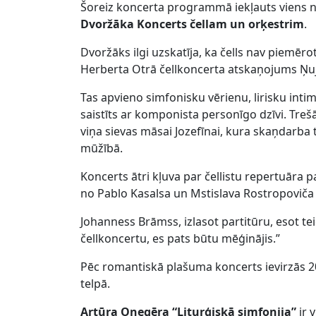
Šoreiz koncerta programmā iekļauts viens 
Dvoržāka Koncerts čellam un orķestrim
.
Dvoržāks ilgi uzskatīja, ka čells nav piemē
Herberta Otrā čellkoncerta atskaņojums Ņuj
Tas apvieno simfonisku vērienu, lirisku inti
saistīts ar komponista personīgo dzīvi. Treš
viņa sievas māsai Jozefīnai, kura skaņdarba 
mūžībā.
Koncerts ātri kļuva par čellistu repertuāra pam
no Pablo Kasalsa un Mstislava Rostropoviča l
Johanness Brāmss, izlasot partitūru, esot teic
čellkoncertu, es pats būtu mēģinājis.”
Pēc romantiskā plašuma koncerts ievirzās 2
telpā.
Artūra Onegēra “Liturģiskā simfonija”
ir 