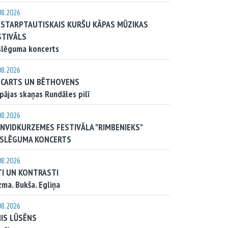
08.2026
. STARPTAUTISKAIS KURŠU KĀPAS MŪZIKAS
STIVĀLS
slēguma koncerts
08.2026
CARTS UN BĒTHOVENS
pājas skaņas Rundāles pilī
08.2026
ENVIDKURZEMES FESTIVĀLA "RIMBENIEKS"
SLĒGUMA KONCERTS
08.2026
TI UN KONTRASTI
ma. Bukša. Egliņa
08.2026
NIS LŪSĒNS