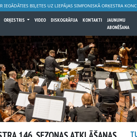
AR IEGĀDĀTIES BIĻETES UZ LIEPĀJAS SIMFONISKĀ ORĶESTRA KON
ORĶESTRIS
VIDEO
DISKOGRĀFIJA
KONTAKTI
JAUNUMU
ABONĒŠANA
STRA 146. SEZONAS ATKLĀŠANAS
T