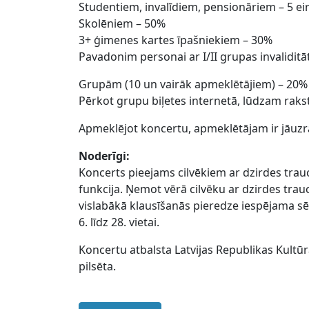
Studentiem, invalīdiem, pensionāriem – 5 ei
Skolēniem – 50%
3+ ģimenes kartes īpašniekiem – 30%
Pavadonim personai ar I/II grupas invaliditā
Grupām (10 un vairāk apmeklētājiem) – 20%
Pērkot grupu biļetes internetā, lūdzam raks
Apmeklējot koncertu, apmeklētājam ir jāuzrā
Noderīgi:
Koncerts pieejams cilvēkiem ar dzirdes traucē
funkcija. Ņemot vērā cilvēku ar dzirdes trau
vislabākā klausīšanās pieredze iespējama sēd
6. līdz 28. vietai.​
Koncertu atbalsta Latvijas Republikas Kultūra
pilsēta.