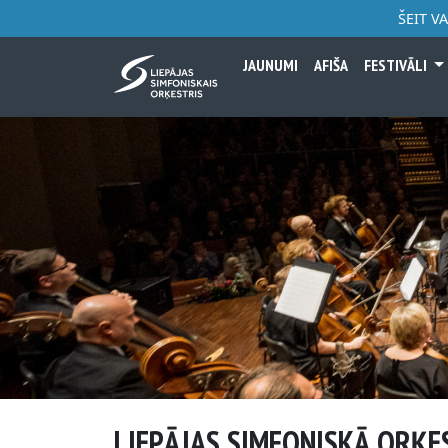
ŠEIT V
JAUNUMI
AFIŠA
FESTIVĀLI
LIEPĀJAS SIMFONISKĀ ORĶE