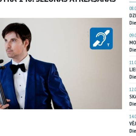
08.
DZ
Die
09.
MO
Die
11.
LI
Die
12.
SK
Die
14.
VĒ
Die