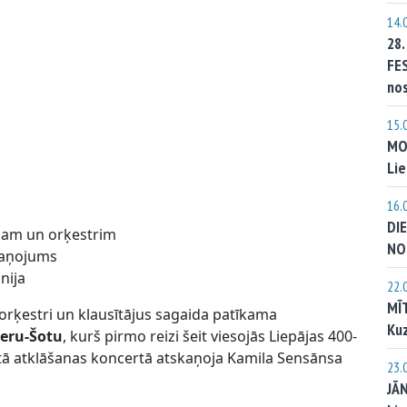
14.
28
FE
no
15.
MO
Lie
16.
DI
llam un orķestrim
NO
skaņojums
nija
22.
MĪ
orķestri un klausītājus sagaida patīkama
Kuz
leru-Šotu
, kurš pirmo reizi šeit viesojās Liepājas 400-
 tā atklāšanas koncertā atskaņoja Kamila Sensānsa
23.
JĀ