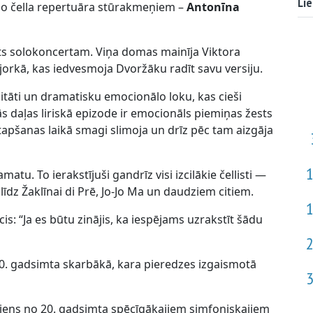
Lie
no čella repertuāra stūrakmeņiem –
Antonīna
rots solokoncertam. Viņa domas mainīja Viktora
orkā, kas iedvesmoja Dvoržāku radīt savu versiju.
mitāti un dramatisku emocionālo loku, kas cieši
ās daļas liriskā epizode ir emocionāls piemiņas žests
tapšanas laikā smagi slimoja un drīz pēc tam aizgāja
atu. To ierakstījuši gandrīz visi izcilākie čellisti —
īdz Žaklīnai di Prē, Jo-Jo Ma un daudziem citiem.
is: “Ja es būtu zinājis, ka iespējams uzrakstīt šādu
0. gadsimta skarbākā, kara pieredzes izgaismotā
viens no 20. gadsimta spēcīgākajiem simfoniskajiem