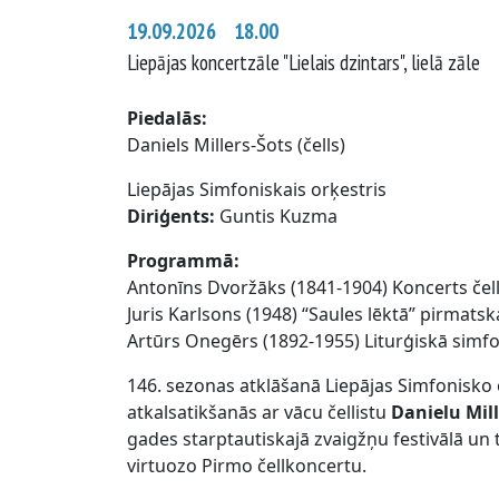
19.09.2026 18.00
Liepājas koncertzāle "Lielais dzintars", lielā zāle
Piedalās:
Daniels Millers-Šots (čells)
Liepājas Simfoniskais orķestris
Diriģents:
Guntis Kuzma
Programmā:
Antonīns Dvoržāks (1841-1904) Koncerts če
Juris Karlsons (1948) “Saules lēktā” pirmat
Artūrs Onegērs (1892-1955) Liturģiskā simfo
146. sezonas atklāšanā Liepājas Simfonisko 
atkalsatikšanās ar vācu čellistu
Danielu Mil
gades starptautiskajā zvaigžņu festivālā un
virtuozo Pirmo čellkoncertu.