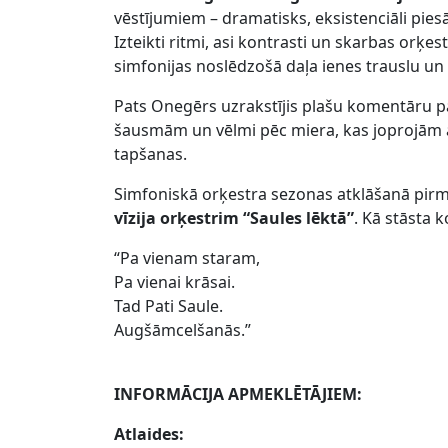
vēstījumiem – dramatisks, eksistenciāli pies
Izteikti ritmi, asi kontrasti un skarbas orķe
simfonijas noslēdzošā daļa ienes trauslu un g
Pats Onegērs uzrakstījis plašu komentāru pa
šausmām un vēlmi pēc miera, kas joprojām ak
tapšanas.
Simfoniskā orķestra sezonas atklāšanā pi
vīzija orķestrim “Saules lēktā”
. Kā stāsta 
“Pa vienam staram,
Pa vienai krāsai.
Tad Pati Saule.
Augšāmcelšanās.”
INFORMĀCIJA APMEKLĒTĀJIEM:
Atlaides: