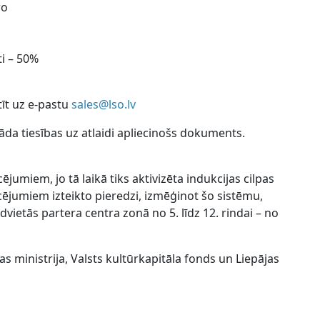
ro
ti – 50%
tīt uz e-pastu
sales@lso.lv
da tiesības uz atlaidi apliecinošs dokuments.
jumiem, jo tā laikā tiks aktivizēta indukcijas cilpas
cējumiem izteikto pieredzi, izmēģinot šo sistēmu,
vietās partera centra zonā no 5. līdz 12. rindai – no
s ministrija, Valsts kultūrkapitāla fonds un Liepājas