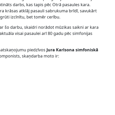
ātināts darbs, kas tapis pēc Otrā pasaules kara.
stra krāsas atklāj pasauli sabrukuma brīdī, savukārt
rūti izcīnītu, bet tomēr cerību.
r šo darbu, skaidri norādot mūzikas saikni ar kara
tuāla visai pasaulei arī 80 gadu pēc simfonijas
rmatskaņojumu piedzīvos
Jura Karlsona simfoniskā
komponists, skaņdarba moto ir: