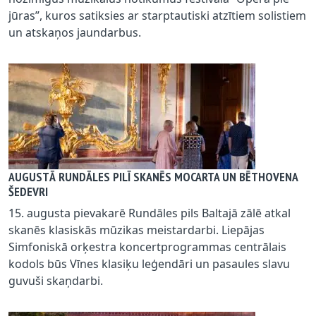
jūras”, kuros satiksies ar starptautiski atzītiem solistiem
un atskaņos jaundarbus.
AUGUSTĀ RUNDĀLES PILĪ SKANĒS MOCARTA UN BĒTHOVENA
ŠEDEVRI
15. augusta pievakarē Rundāles pils Baltajā zālē atkal
skanēs klasiskās mūzikas meistardarbi. Liepājas
Simfoniskā orķestra koncertprogrammas centrālais
kodols būs Vīnes klasiķu leģendāri un pasaules slavu
guvuši skaņdarbi.