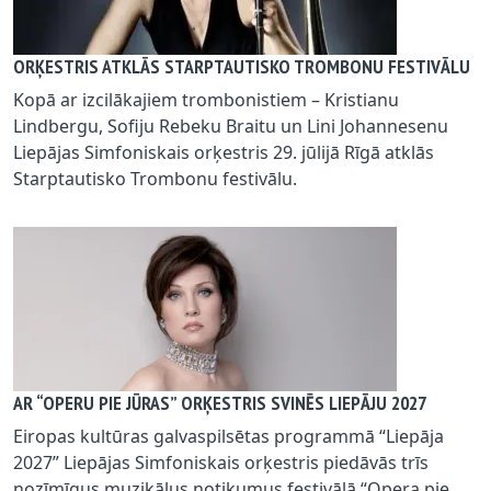
ORĶESTRIS ATKLĀS STARPTAUTISKO TROMBONU FESTIVĀLU
Kopā ar izcilākajiem trombonistiem – Kristianu
Lindbergu, Sofiju Rebeku Braitu un Lini Johannesenu
Liepājas Simfoniskais orķestris 29. jūlijā Rīgā atklās
Starptautisko Trombonu festivālu.
AR “OPERU PIE JŪRAS” ORĶESTRIS SVINĒS LIEPĀJU 2027
Eiropas kultūras galvaspilsētas programmā “Liepāja
2027” Liepājas Simfoniskais orķestris piedāvās trīs
nozīmīgus muzikālus notikumus festivālā “Opera pie