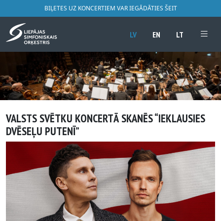
BIĻETES UZ KONCERTIEM VAR IEGĀDĀTIES ŠEIT
LV
EN
LT
VALSTS SVĒTKU KONCERTĀ SKANĒS “IEKLAUSIES
DVĒSEĻU PUTENĪ”