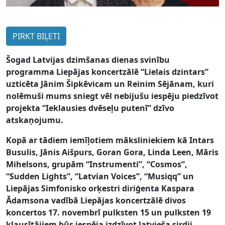
PIRKT BIĻETI
Šogad Latvijas dzimšanas dienas svinību
programma Liepājas koncertzālē “Lielais dzintars”
uzticēta Jānim Šipkēvicam un Reinim Sējānam, kuri
nolēmuši mums sniegt vēl nebijušu iespēju piedzīvot
projekta “Ieklausies dvēseļu putenī” dzīvo
atskaņojumu.
Kopā ar tādiem iemīļotiem māksliniekiem kā Intars
Busulis, Jānis Aišpurs, Goran Gora, Linda Leen, Māris
Mihelsons, grupām “Instrumenti”, “Cosmos”,
“Sudden Lights”, “Latvian Voices”, “Musiqq” un
Liepājas Simfonisko orķestri diriģenta Kaspara
Ādamsona vadībā Liepājas koncertzālē divos
koncertos 17. novembrī pulksten 15 un pulksten 19
klausītājiem būs iespēja izdzīvot latvieša sirdij