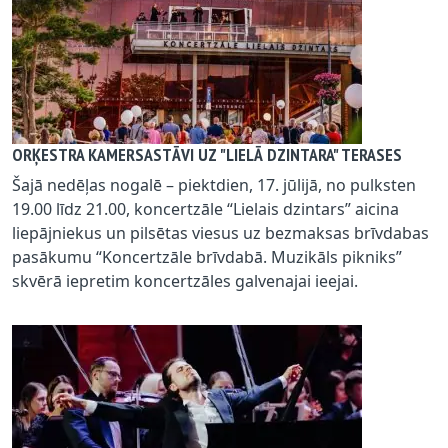
ORĶESTRA KAMERSASTĀVI UZ "LIELĀ DZINTARA" TERASES
Šajā nedēļas nogalē – piektdien, 17. jūlijā, no pulksten
19.00 līdz 21.00, koncertzāle “Lielais dzintars” aicina
liepājniekus un pilsētas viesus uz bezmaksas brīvdabas
pasākumu “Koncertzāle brīvdabā. Muzikāls pikniks”
skvērā iepretim koncertzāles galvenajai ieejai.