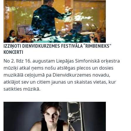
IZZIŅOTI DIENVIDKURZEMES FESTIVĀLA “RIMBENIEKS”
KONCERTI
No 2. līdz 16. augustam Liepājas Simfoniskā orķestra
mūziķi atkal ņems nošu atslēgas plecos un dosies
muzikālā ceļojumā pa Dienvidkurzemes novadu,
atklājot sev un citiem jaunas un skaistas vietas, kur
satikties mūzikā.