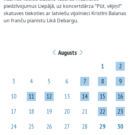
piedzīvojumus Liepājā, uz koncertdārza “Pūt, vējiņi!”
skatuves tiekoties ar latviešu vijolnieci Kristīni Balanas
un franču pianistu Likā Debargu.
Augusts
1
2
3
4
5
6
7
8
9
10
11
12
13
14
15
16
17
18
19
20
21
22
23
24
25
26
27
28
29
30