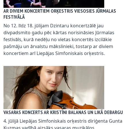
AR DIVIEM KONCERTIEM ORĶESTRIS VIESOSIES JŪRMALAS
FESTIVĀLĀ
No 12. līdz 18. jūlijam Dzintaru koncertzālē jau
divpadsmito gadu pēc kārtas norisināsies Jūrmalas
festivāls, kurā nedēļu no vietas koncertēs izcilākie
pašmāju un ārvalstu mākslinieki, tostarp ar diviem
koncertiem arī Liepājas Simfoniskais orķestris.
VASARAS KONCERTS AR KRISTĪNI BALANAS UN LIKĀ DEBARGU
4. jūlijā Liepājas Simfoniskais orķestris diriģenta Gunta
Kuzmas vadībā aizsāks vasaras muzikālos