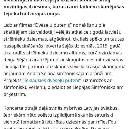
nozīmīgas dziesmas, kuras cauri laikiem skanējušas
teju katrā Latvijas mājā.
Līdz ar filmas “Dvēseļu putenis” nonākšanu pie
skatītājiem tās veidotāji vēlējās atkal celt godā latviešu
strēlnieku dziesmas, atgādinot, cik liels spēks un tautas
pašapliecināšanās ietverta šajās dziesmās. 2019. gadā
tika radīts strēlnieku dziesmu albums, kurā dzirdamas
Reiņa Sējāna aranžējumos ieskaņotas desmit dziesmas.
Liepājā tās pirmoreiz izskanēs sevišķi krāšņā skanējumā
ar jaunām Andra Sējāna simfoniskajām aranžijām.
Projekts “
Ieklausies dvēseļu putenī
” uzmirdzēs ar
simfonisku vērienu, piedaloties Liepājas Simfoniskajam
orķestrim.
Koncerta otrajā daļā svinēsim brīvas Latvijas svētkus.
Iepriekšminēto solistu izpildījumā skanēs saturiski
vienotā tematismā ieturētas dziesmas par mīlestību
pret savu zemi, valsti, tautu un saknēm. Dziesmas,