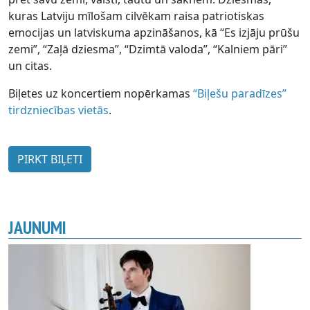
kuras Latviju mīlošam cilvēkam raisa patriotiskas
emocijas un latviskuma apzināšanos, kā “Es izjāju prūšu
zemi”, “Zaļā dziesma”, “Dzimtā valoda”, “Kalniem pāri”
un citas.
Biļetes uz koncertiem nopērkamas
“Biļešu paradīzes”
tirdzniecības vietās
.
PIRKT BIĻETI
JAUNUMI