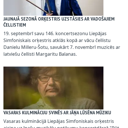
JAUNAJĀ SEZONĀ ORĶESTRIS UZSTĀSIES AR VADOŠAJIEM
ČELLISTIEM
19. septembrī savu 146. koncertsezonu Liepājas
Simfoniskais orķestris atklās kopā ar vācu čellistu
Danielu Milleru-Šotu, savukārt 7. novembrī muzicēs ar
latviešu čellisti Margaritu Balanas.
VASARAS KULMINĀCIJU SVINĒS AR JĀŅA LŪSĒNA MŪZIKU
Vasaras kulminācijā Liepājas Simfoniskais orķestris
aicina uz īpašu muzikālu notikumu koncertdārzā "Pūt,