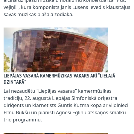
vējiņi!", kurā komponists Jānis Lūsēns ievedīs klausītājus
savas mūzikas plašajā zodiakā.
LIEPĀJAS VASARĀ KAMERMŪZIKAS VAKARS ARĪ “LIELAJĀ
DZINTARĀ”
Lai nezaudētu “Liepājas vasaras” kamermūzikas
tradīciju, 22. augustā Liepājas Simfoniskā orķestra
diriģents un klarnetists Guntis Kuzma kopā ar vijolnieci
Elīnu Bukšu un pianisti Agnesi Egliņu atskaņos smalku
trio programmu.