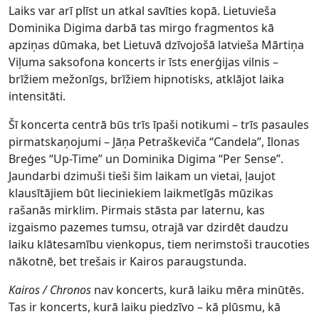
Laiks var arī plīst un atkal savīties kopā. Lietuvieša
Dominika Digima darbā tas mirgo fragmentos kā
apziņas dūmaka, bet Lietuvā dzīvojošā latvieša Mārtiņa
Viļuma saksofona koncerts ir īsts enerģijas vilnis –
brīžiem mežonīgs, brīžiem hipnotisks, atklājot laika
intensitāti.
Šī koncerta centrā būs trīs īpaši notikumi – trīs pasaules
pirmatskaņojumi – Jāņa Petraškeviča “Candela”, Ilonas
Breģes “Up-Time” un Dominika Digima “Per Sense”.
Jaundarbi dzimuši tieši šim laikam un vietai, ļaujot
klausītājiem būt lieciniekiem laikmetīgās mūzikas
rašanās mirklim. Pirmais stāsta par laternu, kas
izgaismo pazemes tumsu, otrajā var dzirdēt daudzu
laiku klātesamību vienkopus, tiem nerimstoši traucoties
nākotnē, bet trešais ir Kairos paraugstunda.
Kairos / Chronos
nav koncerts, kurā laiku mēra minūtēs.
Tas ir koncerts, kurā laiku piedzīvo – kā plūsmu, kā