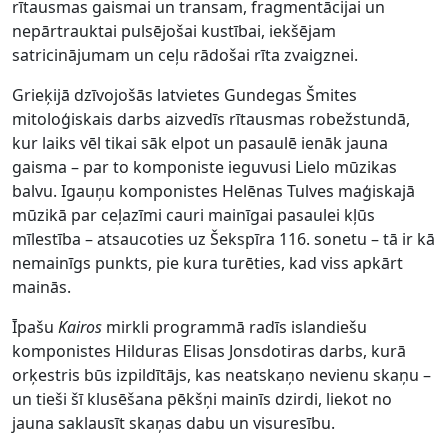
rītausmas gaismai un transam, fragmentācijai un
nepārtrauktai pulsējošai kustībai, iekšējam
satricinājumam un ceļu rādošai rīta zvaigznei.
Grieķijā dzīvojošās latvietes Gundegas Šmites
mitoloģiskais darbs aizvedīs rītausmas robežstundā,
kur laiks vēl tikai sāk elpot un pasaulē ienāk jauna
gaisma – par to komponiste ieguvusi Lielo mūzikas
balvu. Igauņu komponistes Helēnas Tulves maģiskajā
mūzikā par ceļazīmi cauri mainīgai pasaulei kļūs
mīlestība – atsaucoties uz Šekspīra 116. sonetu – tā ir kā
nemainīgs punkts, pie kura turēties, kad viss apkārt
mainās.
Īpašu
Kairos
mirkli programmā radīs islandiešu
komponistes Hilduras Elisas Jonsdotiras darbs, kurā
orķestris būs izpildītājs, kas neatskaņo nevienu skaņu –
un tieši šī klusēšana pēkšņi mainīs dzirdi, liekot no
jauna saklausīt skaņas dabu un visuresību.