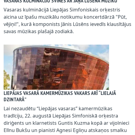
VASARAS KULMINĀCIJU SVINĒS AR JĀŅA LŪSĒNA MŪZIKU
Vasaras kulminācijā Liepājas Simfoniskais orķestris
aicina uz īpašu muzikālu notikumu koncertdārzā "Pūt,
vējiņi!", kurā komponists Jānis Lūsēns ievedīs klausītājus
savas mūzikas plašajā zodiakā.
LIEPĀJAS VASARĀ KAMERMŪZIKAS VAKARS ARĪ “LIELAJĀ
DZINTARĀ”
Lai nezaudētu “Liepājas vasaras” kamermūzikas
tradīciju, 22. augustā Liepājas Simfoniskā orķestra
diriģents un klarnetists Guntis Kuzma kopā ar vijolnieci
Elīnu Bukšu un pianisti Agnesi Egliņu atskaņos smalku