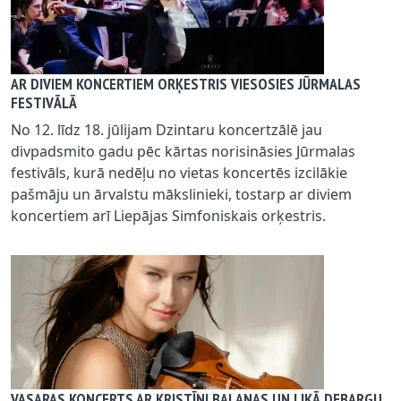
AR DIVIEM KONCERTIEM ORĶESTRIS VIESOSIES JŪRMALAS
FESTIVĀLĀ
No 12. līdz 18. jūlijam Dzintaru koncertzālē jau
divpadsmito gadu pēc kārtas norisināsies Jūrmalas
festivāls, kurā nedēļu no vietas koncertēs izcilākie
pašmāju un ārvalstu mākslinieki, tostarp ar diviem
koncertiem arī Liepājas Simfoniskais orķestris.
VASARAS KONCERTS AR KRISTĪNI BALANAS UN LIKĀ DEBARGU