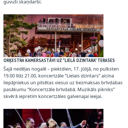
guvuši skaņdarbi.
ORĶESTRA KAMERSASTĀVI UZ "LIELĀ DZINTARA" TERASES
Šajā nedēļas nogalē – piektdien, 17. jūlijā, no pulksten
19.00 līdz 21.00, koncertzāle “Lielais dzintars” aicina
liepājniekus un pilsētas viesus uz bezmaksas brīvdabas
pasākumu “Koncertzāle brīvdabā. Muzikāls pikniks”
skvērā iepretim koncertzāles galvenajai ieejai.