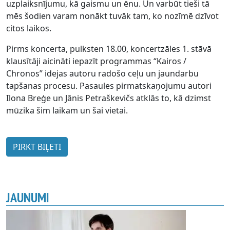
uzplaiksnījumu, kā gaismu un ēnu. Un varbūt tieši tā
mēs šodien varam nonākt tuvāk tam, ko nozīmē dzīvot
citos laikos.
Pirms koncerta, pulksten 18.00, koncertzāles 1. stāvā
klausītāji aicināti iepazīt programmas “Kairos /
Chronos” idejas autoru radošo ceļu un jaundarbu
tapšanas procesu. Pasaules pirmatskaņojumu autori
Ilona Breģe un Jānis Petraškevičs atklās to, kā dzimst
mūzika šim laikam un šai vietai.
PIRKT BIĻETI
JAUNUMI