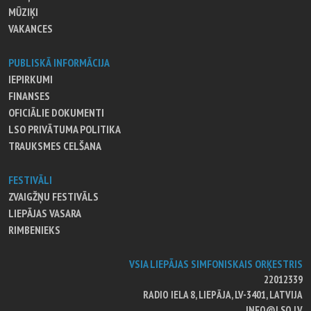
MŪZIĶI
VAKANCES
PUBLISKĀ INFORMĀCIJA
IEPIRKUMI
FINANSES
OFICIĀLIE DOKUMENTI
LSO PRIVĀTUMA POLITIKA
TRAUKSMES CELŠANA
FESTIVĀLI
ZVAIGŽŅU FESTIVĀLS
LIEPĀJAS VASARA
RIMBENIEKS
VSIA LIEPĀJAS SIMFONISKAIS ORĶESTRIS
22012339
RADIO IELA 8, LIEPĀJA, LV-3401, LATVIJA
INFO@LSO.LV