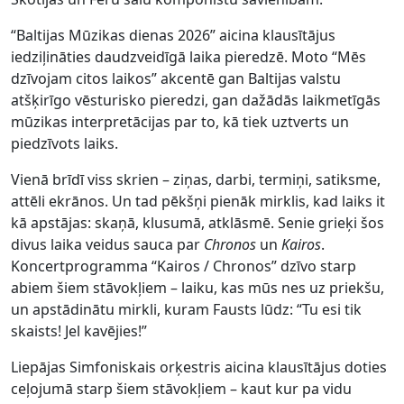
“Baltijas Mūzikas dienas 2026” aicina klausītājus
iedziļināties daudzveidīgā laika pieredzē. Moto “Mēs
dzīvojam citos laikos” akcentē gan Baltijas valstu
atšķirīgo vēsturisko pieredzi, gan dažādās laikmetīgās
mūzikas interpretācijas par to, kā tiek uztverts un
piedzīvots laiks.
Vienā brīdī viss skrien – ziņas, darbi, termiņi, satiksme,
attēli ekrānos. Un tad pēkšņi pienāk mirklis, kad laiks it
kā apstājas: skaņā, klusumā, atklāsmē. Senie grieķi šos
divus laika veidus sauca par
Chronos
un
Kairos
.
Koncertprogramma “Kairos / Chronos” dzīvo starp
abiem šiem stāvokļiem – laiku, kas mūs nes uz priekšu,
un apstādinātu mirkli, kuram Fausts lūdz: “Tu esi tik
skaists! Jel kavējies!”
Liepājas Simfoniskais orķestris aicina klausītājus doties
ceļojumā starp šiem stāvokļiem – kaut kur pa vidu