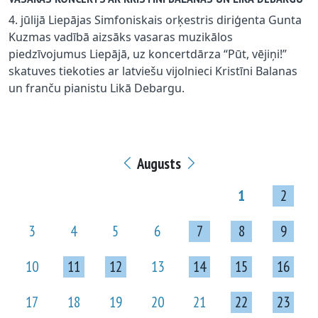
4. jūlijā Liepājas Simfoniskais orķestris diriģenta Gunta
Kuzmas vadībā aizsāks vasaras muzikālos
piedzīvojumus Liepājā, uz koncertdārza “Pūt, vējiņi!”
skatuves tiekoties ar latviešu vijolnieci Kristīni Balanas
un franču pianistu Likā Debargu.
Augusts
1
2
3
4
5
6
7
8
9
10
11
12
13
14
15
16
17
18
19
20
21
22
23