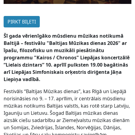
PIRKT BIĻETI
Šī gada vērienīgāko mūsdienu mūzikas notikumā
Baltijā – festivālu "Baltijas Mūzikas dienas 2026" ar
īpašu, filozofisku un muzikāli piesātinātu
programmu "Kairos / Chronos" Liepājas koncertzālē
“Lielais dzintars” 10. aprīlī pulksten 19.00 bagātinās
arī Liepājas Simfoniskais orķestris diriģenta Jāņa
Liepiņa vadībā.
Festivāls “Baltijas Mūzikas dienas”, kas Rīgā un Liepājā
norisināsies no 9. – 17. aprīlim, ir centrālais mūsdienu
mūzikas notikums Baltijas valstīs, kas rotē starp Latviju,
Igauniju un Lietuvu. Šogad Baltijas mūzikas dienas
aizsāk ciešu sadarbību ar Ziemeļvalstu mūzikas dienām
un Somijas, Zviedrijas, Īslandes, Norvēģijas, Dānijas,
Skotijas un Fēru salu komponistu savienībām.