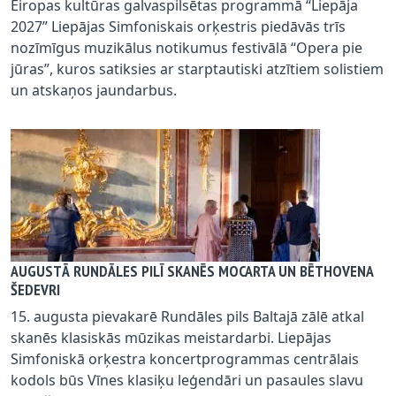
Eiropas kultūras galvaspilsētas programmā “Liepāja
2027” Liepājas Simfoniskais orķestris piedāvās trīs
nozīmīgus muzikālus notikumus festivālā “Opera pie
jūras”, kuros satiksies ar starptautiski atzītiem solistiem
un atskaņos jaundarbus.
AUGUSTĀ RUNDĀLES PILĪ SKANĒS MOCARTA UN BĒTHOVENA
ŠEDEVRI
15. augusta pievakarē Rundāles pils Baltajā zālē atkal
skanēs klasiskās mūzikas meistardarbi. Liepājas
Simfoniskā orķestra koncertprogrammas centrālais
kodols būs Vīnes klasiķu leģendāri un pasaules slavu