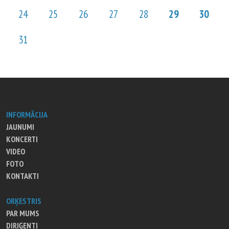
24
25
26
27
28
29
30
31
INFORMĀCIJA
JAUNUMI
KONCERTI
VIDEO
FOTO
KONTAKTI
ORĶESTRIS
PAR MUMS
DIRIĢENTI