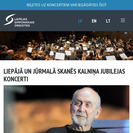
BIĻETES UZ KONCERTIEM VAR IEGĀDĀTIES ŠEIT
LV
EN
LT
LIEPĀJĀ UN JŪRMALĀ SKANĒS KALNIŅA JUBILEJAS
KONCERTI