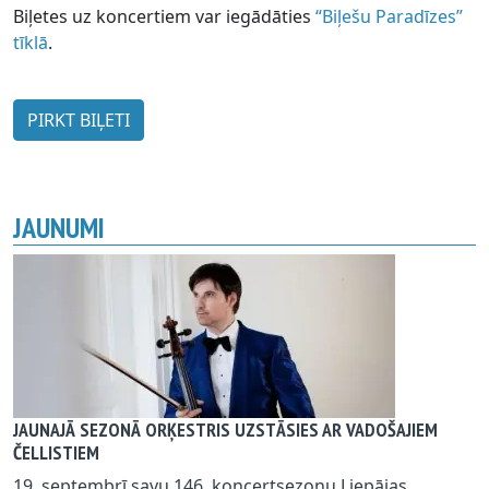
Biļetes uz koncertiem var iegādāties
“Biļešu Paradīzes”
tīklā
.
PIRKT BIĻETI
JAUNUMI
JAUNAJĀ SEZONĀ ORĶESTRIS UZSTĀSIES AR VADOŠAJIEM
ČELLISTIEM
19. septembrī savu 146. koncertsezonu Liepājas