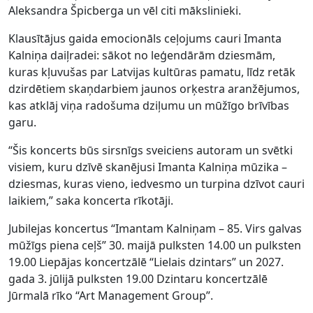
Aleksandra Špicberga un vēl citi mākslinieki.
Klausītājus gaida emocionāls ceļojums cauri Imanta
Kalniņa daiļradei: sākot no leģendārām dziesmām,
kuras kļuvušas par Latvijas kultūras pamatu, līdz retāk
dzirdētiem skaņdarbiem jaunos orķestra aranžējumos,
kas atklāj viņa radošuma dziļumu un mūžīgo brīvības
garu.
“Šis koncerts būs sirsnīgs sveiciens autoram un svētki
visiem, kuru dzīvē skanējusi Imanta Kalniņa mūzika –
dziesmas, kuras vieno, iedvesmo un turpina dzīvot cauri
laikiem,” saka koncerta rīkotāji.
Jubilejas koncertus “Imantam Kalniņam – 85. Virs galvas
mūžīgs piena ceļš” 30. maijā pulksten 14.00 un pulksten
19.00 Liepājas koncertzālē “Lielais dzintars” un 2027.
gada 3. jūlijā pulksten 19.00 Dzintaru koncertzālē
Jūrmalā rīko “Art Management Group”.