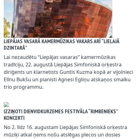
LIEPĀJAS VASARĀ KAMERMŪZIKAS VAKARS ARĪ “LIELAJĀ
DZINTARĀ”
Lai nezaudētu “Liepājas vasaras” kamermūzikas
tradīciju, 22. augustā Liepājas Simfoniskā orķestra
diriģents un klarnetists Guntis Kuzma kopā ar vijolnieci
Elīnu Bukšu un pianisti Agnesi Egliņu atskaņos smalku
trio programmu.
IZZIŅOTI DIENVIDKURZEMES FESTIVĀLA “RIMBENIEKS”
KONCERTI
No 2. līdz 16. augustam Liepājas Simfoniskā orķestra
mūziķi atkal ņems nošu atslēgas plecos un dosies