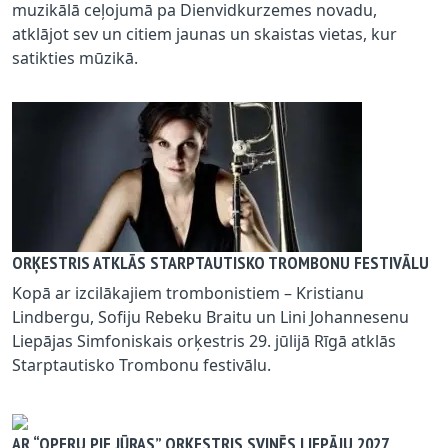
muzikālā ceļojumā pa Dienvidkurzemes novadu,
atklājot sev un citiem jaunas un skaistas vietas, kur
satikties mūzikā.
ORĶESTRIS ATKLĀS STARPTAUTISKO TROMBONU FESTIVĀLU
Kopā ar izcilākajiem trombonistiem – Kristianu
Lindbergu, Sofiju Rebeku Braitu un Lini Johannesenu
Liepājas Simfoniskais orķestris 29. jūlijā Rīgā atklās
Starptautisko Trombonu festivālu.
AR “OPERU PIE JŪRAS” ORĶESTRIS SVINĒS LIEPĀJU 2027