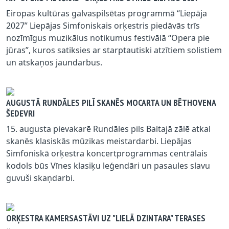
Eiropas kultūras galvaspilsētas programmā “Liepāja
2027” Liepājas Simfoniskais orķestris piedāvās trīs
nozīmīgus muzikālus notikumus festivālā “Opera pie
jūras”, kuros satiksies ar starptautiski atzītiem solistiem
un atskaņos jaundarbus.
AUGUSTĀ RUNDĀLES PILĪ SKANĒS MOCARTA UN BĒTHOVENA
ŠEDEVRI
15. augusta pievakarē Rundāles pils Baltajā zālē atkal
skanēs klasiskās mūzikas meistardarbi. Liepājas
Simfoniskā orķestra koncertprogrammas centrālais
kodols būs Vīnes klasiķu leģendāri un pasaules slavu
guvuši skaņdarbi.
ORĶESTRA KAMERSASTĀVI UZ "LIELĀ DZINTARA" TERASES