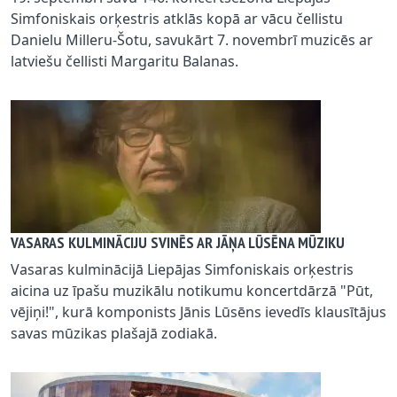
Simfoniskais orķestris atklās kopā ar vācu čellistu
Danielu Milleru-Šotu, savukārt 7. novembrī muzicēs ar
latviešu čellisti Margaritu Balanas.
VASARAS KULMINĀCIJU SVINĒS AR JĀŅA LŪSĒNA MŪZIKU
Vasaras kulminācijā Liepājas Simfoniskais orķestris
aicina uz īpašu muzikālu notikumu koncertdārzā "Pūt,
vējiņi!", kurā komponists Jānis Lūsēns ievedīs klausītājus
savas mūzikas plašajā zodiakā.