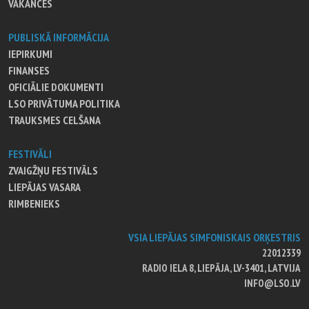
VAKANCES
PUBLISKĀ INFORMĀCIJA
IEPIRKUMI
FINANSES
OFICIĀLIE DOKUMENTI
LSO PRIVĀTUMA POLITIKA
TRAUKSMES CELŠANA
FESTIVĀLI
ZVAIGŽŅU FESTIVĀLS
LIEPĀJAS VASARA
RIMBENIEKS
VSIA LIEPĀJAS SIMFONISKAIS ORĶESTRIS
22012339
RADIO IELA 8, LIEPĀJA, LV-3401, LATVIJA
INFO@LSO.LV