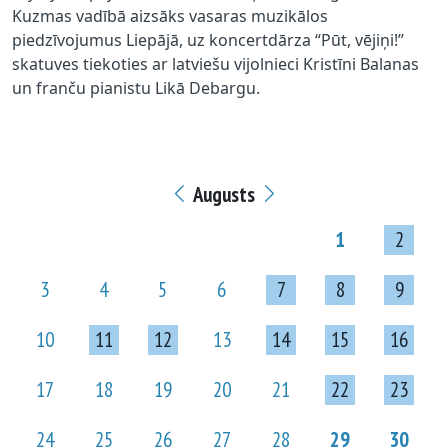
Kuzmas vadībā aizsāks vasaras muzikālos
piedzīvojumus Liepājā, uz koncertdārza “Pūt, vējiņi!”
skatuves tiekoties ar latviešu vijolnieci Kristīni Balanas
un franču pianistu Likā Debargu.
Augusts
1
2
3
4
5
6
7
8
9
10
11
12
13
14
15
16
17
18
19
20
21
22
23
24
25
26
27
28
29
30