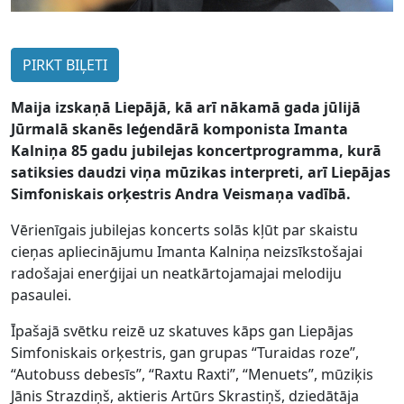
PIRKT BIĻETI
Maija izskaņā Liepājā, kā arī nākamā gada jūlijā
Jūrmalā skanēs leģendārā komponista Imanta
Kalniņa 85 gadu jubilejas koncertprogramma, kurā
satiksies daudzi viņa mūzikas interpreti, arī Liepājas
Simfoniskais orķestris Andra Veismaņa vadībā.
Vērienīgais jubilejas koncerts solās kļūt par skaistu
cieņas apliecinājumu Imanta Kalniņa neizsīkstošajai
radošajai enerģijai un neatkārtojamajai melodiju
pasaulei.
Īpašajā svētku reizē uz skatuves kāps gan Liepājas
Simfoniskais orķestris, gan grupas “Turaidas roze”,
“Autobuss debesīs”, “Raxtu Raxti”, “Menuets”, mūziķis
Jānis Strazdiņš, aktieris Artūrs Skrastiņš, dziedātāja