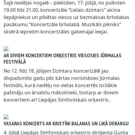
Šajā nedēļas nogalē – piektdien, 17. jūlijā, no pulksten
19.00 līdz 21.00, koncertzāle “Lielais dzintars” aicina
liepājniekus un pilsētas viesus uz bezmaksas brīvdabas
pasākumu “Koncertzāle brīvdabā. Muzikāls pikniks”
skvērā iepretim koncertzāles galvenajai ieejai.
AR DIVIEM KONCERTIEM ORĶESTRIS VIESOSIES JŪRMALAS
FESTIVĀLĀ
No 12. līdz 18. jūlijam Dzintaru koncertzālē jau
divpadsmito gadu pēc kārtas norisināsies Jūrmalas
festivāls, kurā nedēļu no vietas koncertēs izcilākie
pašmāju un ārvalstu mākslinieki, tostarp ar diviem
koncertiem arī Liepājas Simfoniskais orķestris.
VASARAS KONCERTS AR KRISTĪNI BALANAS UN LIKĀ DEBARGU
4. jūlijā Liepājas Simfoniskais orķestris diriģenta Gunta