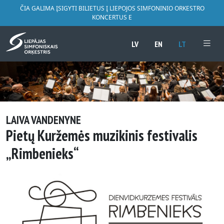
ČIA GALIMA ĮSIGYTI BILIETUS Į LIEPOJOS SIMFONINIO ORKESTRO
KONCERTUS E
LV
EN
LT
LAIVA VANDENYNE
Pietų Kuržemės muzikinis festivalis
„Rimbenieks“