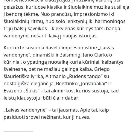
peizažus, kuriuose klasika ir šiuolaikinė muzika susilieja
į bendrą tėkmę. Nuo prancūzų impresionizmo iki
šiuolaikinių ritmų, nuo solo lenktynių iki harmoningos
trijų balsų sąveikos – kiekvienas kūrinys tarsi banga
vandenyne, nešanti laivą į naujas istorijas.
Koncerte susipina Ravelo impresionistinė „Laivas
vandenyne“, dinamiški ir žaismingi Iano Clarke’o
kūriniai, o ypatingą nuotaiką kuria kūriniai, kalbantys
švelnesne, bet ne mažiau galinga kalba. Griego
šiaurietiška lyrika, Altmanio „Rudens tango“ su
nostalgiška elegancija, Beeftinko „Jonvabaliai“ ir
Evazeno „Šokis“ – tai akimirkos, kurios sustoja, kad
leistų klausytojui būti čia ir dabar.
„Laivas vandenyne“ – tai jausmas. Apie tai, kaip
pasiduoti srovei nežinant, kur ji nuves.
______________