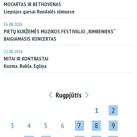
MOCARTAS IR BETHOVENAS
Liepojos garsai Rundalės rūmuose
16.08.2026
PIETŲ KURŽEMĖS MUZIKOS FESTIVALIO „RIMBENIEKS“
BAIGIAMASIS KONCERTAS
22.08.2026
MITAI IR KONTRASTAI
Kuzma. Bukša. Egliņa
Rugpjūtis
1
2
3
4
5
6
7
8
9