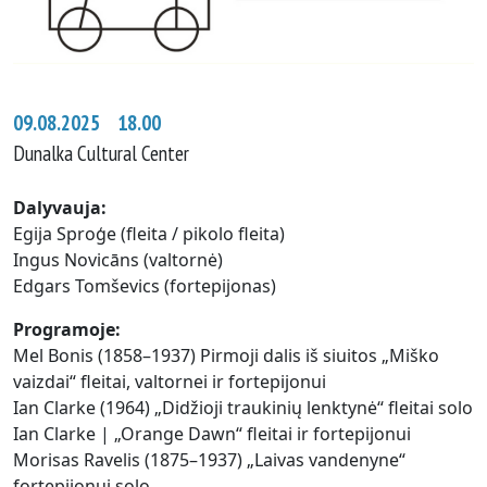
09.08.2025 18.00
Dunalka Cultural Center
Dalyvauja
:
Egija Sproģe (fleita / pikolo fleita)
Ingus Novicāns (valtornė)
Edgars Tomševics (fortepijonas)
Programoje
:
Mel Bonis (1858–1937) Pirmoji dalis iš siuitos „Miško
vaizdai“ fleitai, valtornei ir fortepijonui
Ian Clarke (1964) „Didžioji traukinių lenktynė“ fleitai solo
Ian Clarke | „Orange Dawn“ fleitai ir fortepijonui
Morisas Ravelis (1875–1937) „Laivas vandenyne“
fortepijonui solo