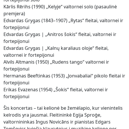
Kārlis Rērihs (1990) „Kelyje“ valtornei solo (pasaulinė
premjera)
Edvardas Grygas (1843–1907) „Rytas“ fleitai, valtornei ir
fortepijonui
Edvardas Grygas | „Anitros šokis“ fleitai, valtornei ir
fortepijonui
Edvardas Grygas | „Kalnų karaliaus oloje“ fleitai,
valtornei ir fortepijonui
Alvils Altmanis (1950) „Rudens tango“ valtornei ir
fortepijonui
Hermanas Beeftinkas (1953) „Jonvabaliai“ pikolo fleitai ir
fortepijonui
Erikas Evazenas (1954) „Šokis“ fleitai, valtornei ir
fortepijonui
Šis koncertas – tai kelionė be žemėlapio, kur vienintelis
kelrodis yra jausmai. Fleitininkė Egija Sproģe,
valtornininkas Ingus Novicāns ir pianistas Edgars
Tomševics kviečia klausytojus į muzikinę kelionę per