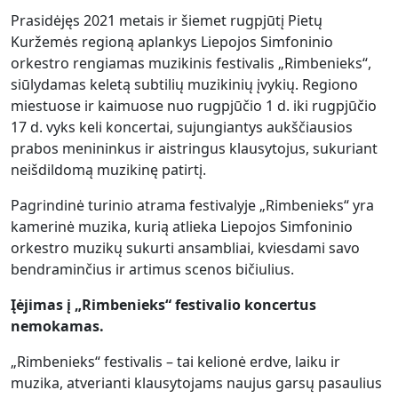
Prasidėjęs 2021 metais ir šiemet rugpjūtį Pietų
Kuržemės regioną aplankys Liepojos Simfoninio
orkestro rengiamas muzikinis festivalis „Rimbenieks“,
siūlydamas keletą subtilių muzikinių įvykių. Regiono
miestuose ir kaimuose nuo rugpjūčio 1 d. iki rugpjūčio
17 d. vyks keli koncertai, sujungiantys aukščiausios
prabos menininkus ir aistringus klausytojus, sukuriant
neišdildomą muzikinę patirtį.
Pagrindinė turinio atrama festivalyje „Rimbenieks“ yra
kamerinė muzika, kurią atlieka Liepojos Simfoninio
orkestro muzikų sukurti ansambliai, kviesdami savo
bendraminčius ir artimus scenos bičiulius.
Įėjimas į „Rimbenieks“ festivalio koncertus
nemokamas.
„Rimbenieks“ festivalis – tai kelionė erdve, laiku ir
muzika, atverianti klausytojams naujus garsų pasaulius