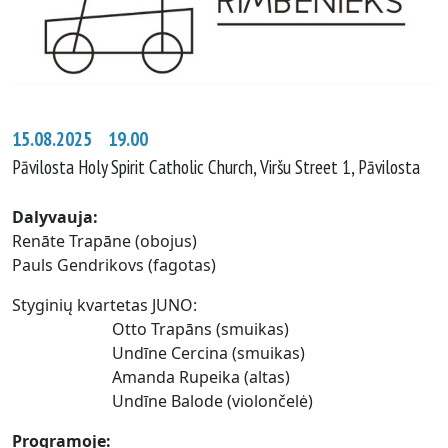
15.08.2025 19.00
Pāvilosta Holy Spirit Catholic Church, Viršu Street 1, Pāvilosta
Dalyvauja
:
Renāte Trapāne (obojus)
Pauls Gendrikovs (fagotas)
Styginių kvartetas JUNO:
Otto Trapāns (smuikas)
Undīne Cercina (smuikas)
Amanda Rupeika (altas)
Undīne Balode (violončelė)
Programoje
: