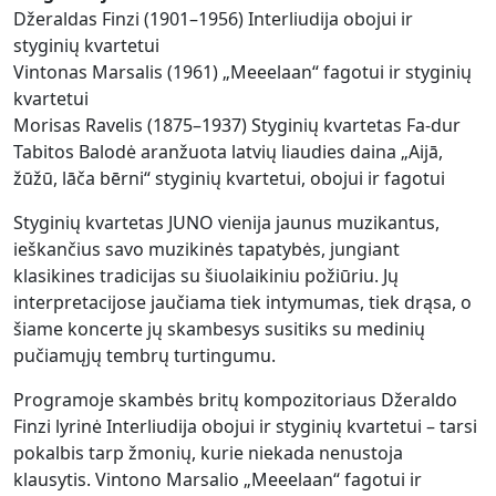
Džeraldas Finzi (1901–1956) Interliudija obojui ir
styginių kvartetui
Vintonas Marsalis (1961) „Meeelaan“ fagotui ir styginių
kvartetui
Morisas Ravelis (1875–1937) Styginių kvartetas Fa-dur
Tabitos Balodė aranžuota latvių liaudies daina „Aijā,
žūžū, lāča bērni“ styginių kvartetui, obojui ir fagotui
Styginių kvartetas JUNO vienija jaunus muzikantus,
ieškančius savo muzikinės tapatybės, jungiant
klasikines tradicijas su šiuolaikiniu požiūriu. Jų
interpretacijose jaučiama tiek intymumas, tiek drąsa, o
šiame koncerte jų skambesys susitiks su medinių
pučiamųjų tembrų turtingumu.
Programoje skambės britų kompozitoriaus Džeraldo
Finzi lyrinė Interliudija obojui ir styginių kvartetui – tarsi
pokalbis tarp žmonių, kurie niekada nenustoja
klausytis. Vintono Marsalio „Meeelaan“ fagotui ir