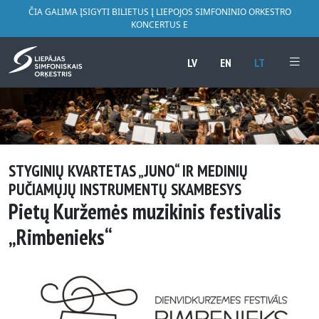
ČIA GALIMA ĮSIGYTI BILIETUS Į LIEPOJOS SIMFONINIO ORKESTRO
KONCERTUS E
LV
EN
LT
STYGINIŲ KVARTETAS „JUNO“ IR MEDINIŲ
PUČIAMŲJŲ INSTRUMENTŲ SKAMBESYS
Pietų Kuržemės muzikinis festivalis
„Rimbenieks“