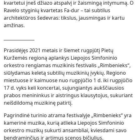
kvartetui įneš džiazo atspalvį ir žaismingą intymumą. O
Ravelo styginių kvartetas Fa-dur – tai subtilus
architektūros šedevras: tikslus, jausmingas ir kartu
amžinas.
______________
Prasidėjęs 2021 metais ir šiemet rugpjūtį Pietų
Kuržemės regioną aplankys Liepojos Simfoninio
orkestro rengiamas muzikinis festivalis „Rimbenieks“,
siūlydamas keletą subtilių muzikinių įvykių. Regiono
miestuose ir kaimuose nuo rugpjūčio 1 d. iki rugpjūčio
17 d. vyks keli koncertai, sujungiantys aukščiausios
prabos menininkus ir aistringus klausytojus, sukuriant
neišdildomą muzikinę patirtį.
Pagrindinė turinio atrama festivalyje „Rimbenieks“ yra
kamerinė muzika, kurią atlieka Liepojos Simfoninio
orkestro muzikų sukurti ansambliai, kviesdami savo
bendraminčius ir artimus scenos bičiulius.