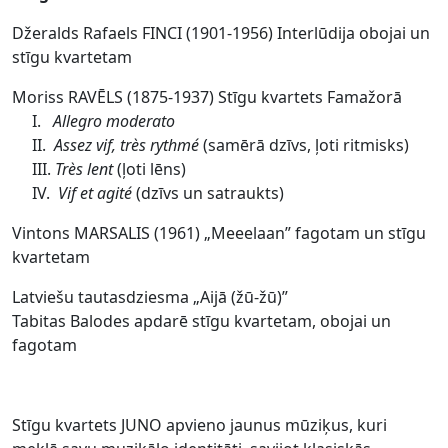
Džeralds Rafaels FINCI (1901-1956) Interlūdija obojai un
stīgu kvartetam
Moriss RAVĒLS (1875-1937) Stīgu kvartets Famažorā
I.
Allegro moderato
II.
Assez vif, très rythmé
(samērā dzīvs, ļoti ritmisks)
III.
Très lent
(ļoti lēns)
IV.
Vif et agité
(dzīvs un satraukts)
Vintons MARSALIS (1961) „Meeelaan” fagotam un stīgu
kvartetam
Latviešu tautasdziesma „Aijā (žū-žū)”
Tabitas Balodes apdarē stīgu kvartetam, obojai un
fagotam
Stīgu kvartets JUNO apvieno jaunus mūziķus, kuri