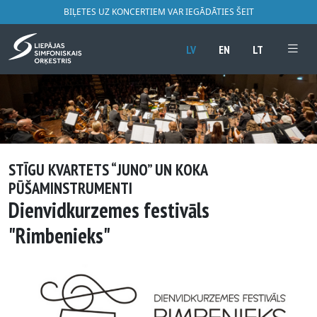
BIĻETES UZ KONCERTIEM VAR IEGĀDĀTIES ŠEIT
LV
EN
LT
STĪGU KVARTETS “JUNO” UN KOKA
PŪŠAMINSTRUMENTI
Dienvidkurzemes festivāls
"Rimbenieks"