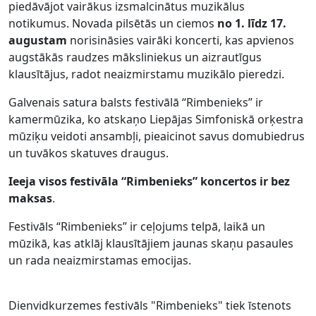
piedāvājot vairākus izsmalcinātus muzikālus
notikumus. Novada pilsētās un ciemos
no 1. līdz 17.
augustam
norisināsies vairāki koncerti, kas apvienos
augstākās raudzes māksliniekus un aizrautīgus
klausītājus, radot neaizmirstamu muzikālo pieredzi.
Galvenais satura balsts festivālā “Rimbenieks” ir
kamermūzika, ko atskaņo Liepājas Simfoniskā orķestra
mūziķu veidoti ansambļi, pieaicinot savus domubiedrus
un tuvākos skatuves draugus.
Ieeja visos festivāla “Rimbenieks” koncertos ir bez
maksas
.
Festivāls “Rimbenieks” ir ceļojums telpā, laikā un
mūzikā, kas atklāj klausītājiem jaunas skaņu pasaules
un rada neaizmirstamas emocijas.
Dienvidkurzemes festivāls "Rimbenieks" tiek īstenots