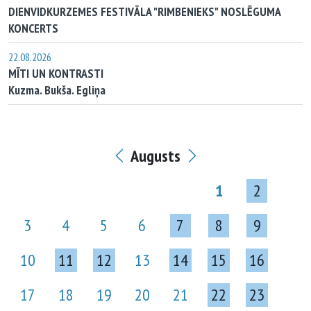
DIENVIDKURZEMES FESTIVĀLA "RIMBENIEKS" NOSLĒGUMA
KONCERTS
22.08.2026
MĪTI UN KONTRASTI
Kuzma. Bukša. Egliņa
Augusts
1
2
3
4
5
6
7
8
9
10
11
12
13
14
15
16
17
18
19
20
21
22
23