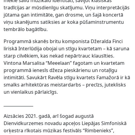
meklē savu muzikālo identitāti, savijot klasiskās
tradīcijas ar mūsdienīgu skatījumu. Viņu interpretācijās
jūtama gan intimitāte, gan drosme, un šajā koncertā
viņu skanējums satiksies ar koka pūšaminstrumentu
tembrālo bagātību.
Programmā skanēs britu komponista Džeralda Finci
liriskā Interlūdija obojai un stīgu kvartetam – kā saruna
starp cilvēkiem, kas nekad nepārtrauc klausīties.
Vintona Marsalisa “Meeelaan” fagotam un kvartetam
programmā ienesīs džeza pieskārienu un rotaļīgu
intimitāti. Savukārt Ravēla stīgu kvartets Famažorā ir kā
smalks arhitektūras meistardarbs – precīzs, juteklisks
un vienlaikus pārlaicīgs.
______________
Aizsācies 2021. gadā, arī šogad augustā
Dienvidkurzemes novadu apceļos Liepājas Simfoniskā
orķestra rīkotais mūzikas festivāls “Rimbenieks”,