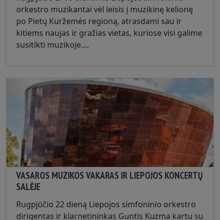
orkestro muzikantai vėl leisis į muzikinę kelionę
po Pietų Kuržemės regioną, atrasdami sau ir
kitiems naujas ir gražias vietas, kuriose visi galime
susitikti muzikoje....
VASAROS MUZIKOS VAKARAS IR LIEPOJOS KONCERTŲ
SALĖJE
Rugpjūčio 22 dieną Liepojos simfoninio orkestro
dirigentas ir klarnetininkas Guntis Kuzma kartu su