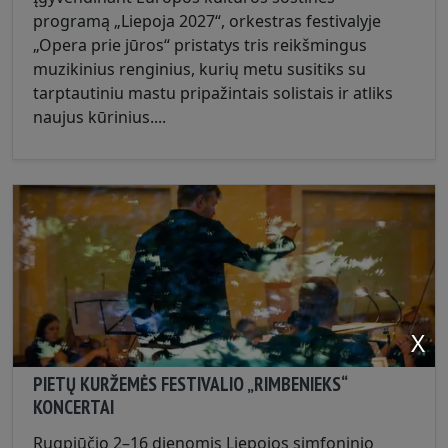
programą „Liepoja 2027“, orkestras festivalyje
„Opera prie jūros“ pristatys tris reikšmingus
muzikinius renginius, kurių metu susitiks su
tarptautiniu mastu pripažintais solistais ir atliks
naujus kūrinius....
X
PIETŲ KURŽEMĖS FESTIVALIO „RIMBENIEKS“
KONCERTAI
Rugpjūčio 2–16 dienomis Liepojos simfoninio