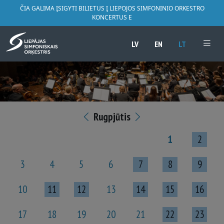
ČIA GALIMA ĮSIGYTI BILIETUS Į LIEPOJOS SIMFONINIO ORKESTRO
KONCERTUS E
LV
EN
LT
Rugpjūtis
1
2
3
4
5
6
7
8
9
10
11
12
13
14
15
16
17
18
19
20
21
22
23