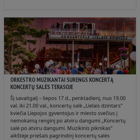
ORKESTRO MUZIKANTAI SURENGS KONCERTĄ
KONCERTŲ SALĖS TERASOJE
Šį savaitgalį – liepos 17 d., penktadienį, nuo 19.00
val. iki 21.00 val., koncertų salė „Lielais dzintars“
kviečia Liepojos gyventojus ir miesto svečius į
nemokamą renginį po atviru dangumi „Koncertų
salė po atviru dangumi. Muzikinis piknikas“
aikštėje priešais pagrindinį koncertų salės