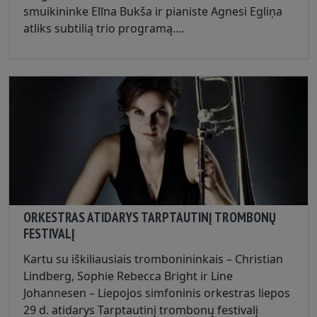
smuikininke Elīna Bukša ir pianiste Agnesi Egliņa
atliks subtilią trio programą....
ORKESTRAS ATIDARYS TARPTAUTINĮ TROMBONŲ
FESTIVALĮ
Kartu su iškiliausiais trombonininkais – Christian
Lindberg, Sophie Rebecca Bright ir Line
Johannesen – Liepojos simfoninis orkestras liepos
29 d. atidarys Tarptautinį trombonų festivalį