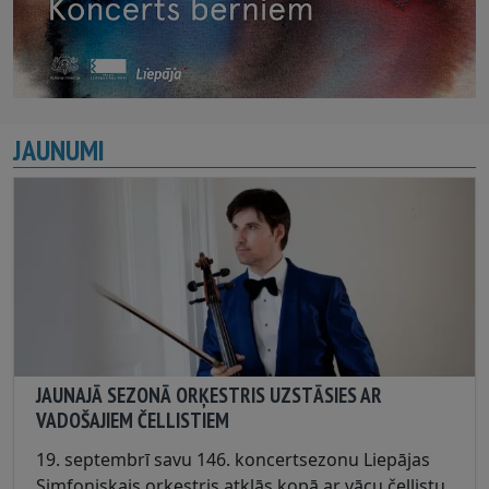
JAUNUMI
JAUNAJĀ SEZONĀ ORĶESTRIS UZSTĀSIES AR
VADOŠAJIEM ČELLISTIEM
19. septembrī savu 146. koncertsezonu Liepājas
Simfoniskais orķestris atklās kopā ar vācu čellistu