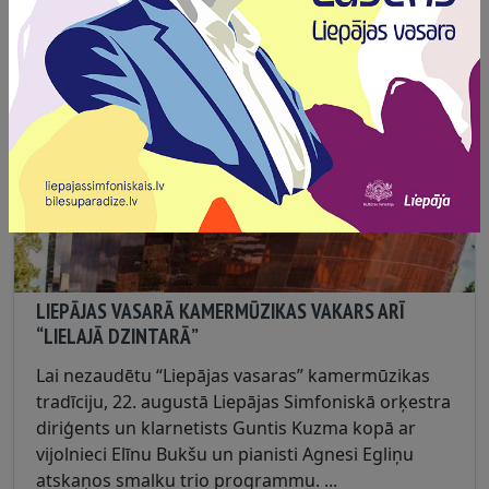
zodiakā....
LIEPĀJAS VASARĀ KAMERMŪZIKAS VAKARS ARĪ
“LIELAJĀ DZINTARĀ”
Lai nezaudētu “Liepājas vasaras” kamermūzikas
tradīciju, 22. augustā Liepājas Simfoniskā orķestra
diriģents un klarnetists Guntis Kuzma kopā ar
vijolnieci Elīnu Bukšu un pianisti Agnesi Egliņu
atskaņos smalku trio programmu. ...