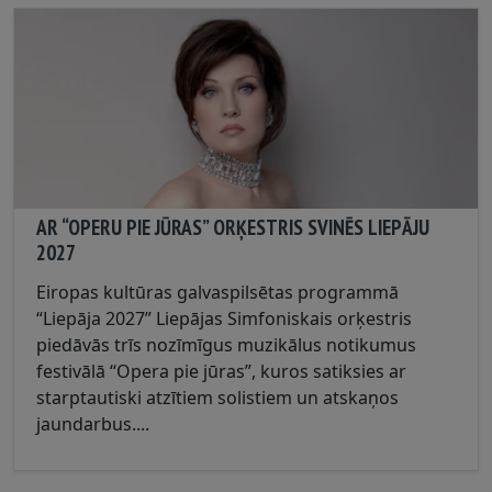
AR “OPERU PIE JŪRAS” ORĶESTRIS SVINĒS LIEPĀJU
2027
Eiropas kultūras galvaspilsētas programmā
“Liepāja 2027” Liepājas Simfoniskais orķestris
piedāvās trīs nozīmīgus muzikālus notikumus
festivālā “Opera pie jūras”, kuros satiksies ar
starptautiski atzītiem solistiem un atskaņos
jaundarbus....