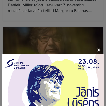
Danielu Milleru-Šotu, savukārt 7. novembrī
muzicēs ar latviešu čellisti Margaritu Balanas....
X
VASARAS KULMINĀCIJU SVINĒS AR JĀŅA LŪSĒNA
MŪZIKU
Vasaras kulminācijā Liepājas Simfoniskais
orķestris aicina uz īpašu muzikālu notikumu
koncertdārzā "Pūt, vējiņi!", kurā komponists Jānis
Lūsēns ievedīs klausītājus savas mūzikas plašajā