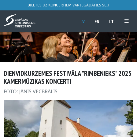
BIĻETES UZ KONCERTIEM VAR IEGĀDĀTIES ŠEIT
LV
EN
LT
DIENVIDKURZEMES FESTIVĀLA "RIMBENIEKS" 2025
KAMERMŪZIKAS KONCERTI
FOTO: JĀNIS VECBRĀLIS